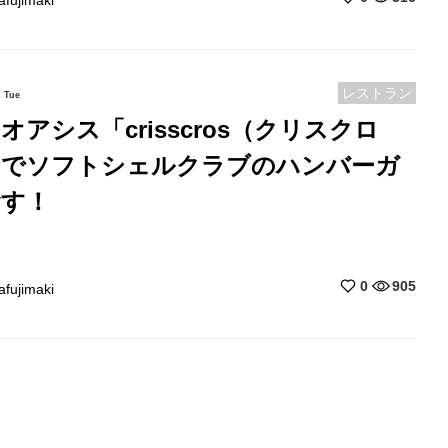
レストラン
Tue
オアシス「crisscros（クリスクロ
」でソフトシェルクラブのハンバーガ
食す！
0
905
afujimaki