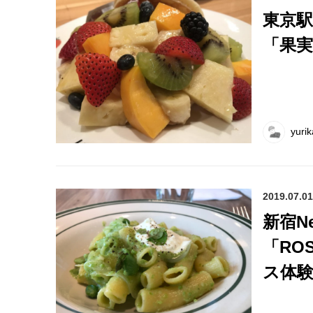
東京
「果実
yurik
2019.07.01
新宿N
「RO
ス体