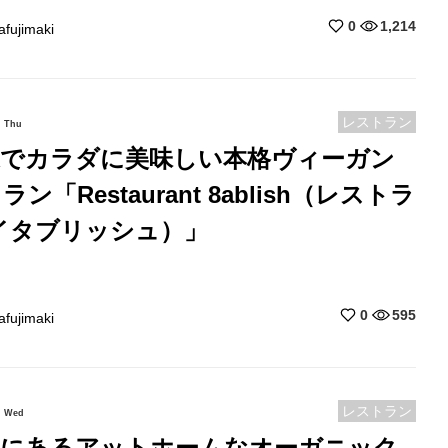
0
1,214
afujimaki
レストラン
Thu
道でカラダに美味しい本格ヴィーガン
ン「Restaurant 8ablish（レストラ
イタブリッシュ）」
0
595
afujimaki
レストラン
Wed
道にあるアットホームなオーガニック