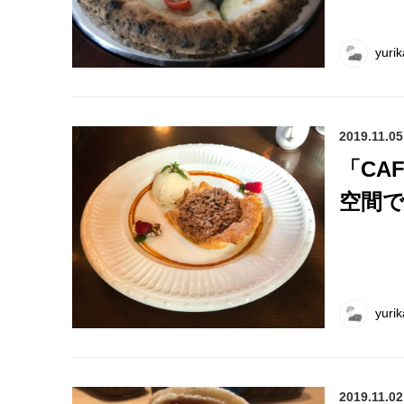
yurik
2019.11.05
「CA
空間
yurik
2019.11.02