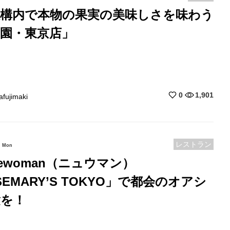
駅構内で本物の果実の美味しさを味わう
園・東京店」
0
1,901
afujimaki
レストラン
Mon
ewoman（ニュウマン）
SEMARY’S TOKYO」で都会のオアシ
験を！