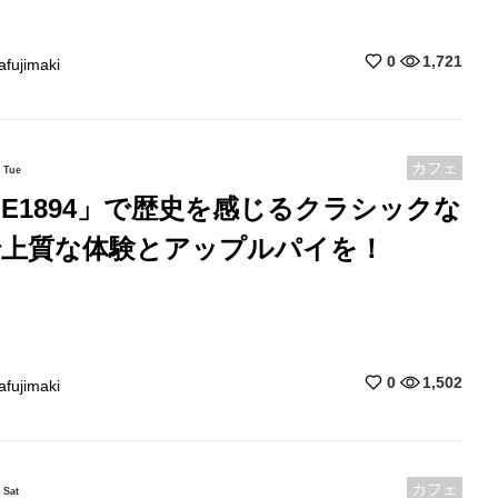
0
1,721
afujimaki
カフェ
Tue
FE1894」で歴史を感じるクラシックな
で上質な体験とアップルパイを！
0
1,502
afujimaki
カフェ
Sat