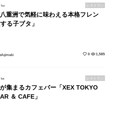
レストラン
Tue
駅八重洲で気軽に味わえる本格フレン
旅する子ブタ」
0
1,585
afujimaki
レストラン
Sat
が集まるカフェバー「XEX TOKYO
BAR ＆ CAFE」