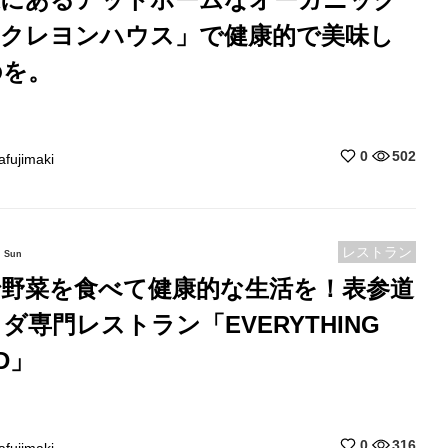
「クレヨンハウス」で健康的で美味し
のを。
0
502
afujimaki
レストラン
Sun
で野菜を食べて健康的な生活を！表参道
ダ専門レストラン「EVERYTHING
D」
0
316
afujimaki