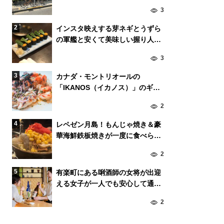
マ）」の小籠包が美味しい！
3
インスタ映えする芽ネギとうずら
の軍艦と安くて美味しい握り人気
の東京・中目黒の「いろは寿司」
3
カナダ・モントリオールの
「IKANOS（イカノス）」のギリ
シャ風魚介料理が絶品！
2
レペゼン月島！もんじゃ焼き＆豪
華海鮮鉄板焼きが一度に食べられ
る名店「まぐろ家」
2
有楽町にある唎酒師の女将が出迎
える女子が一人でも安心して通え
る日本酒バー「蔵よし」
2