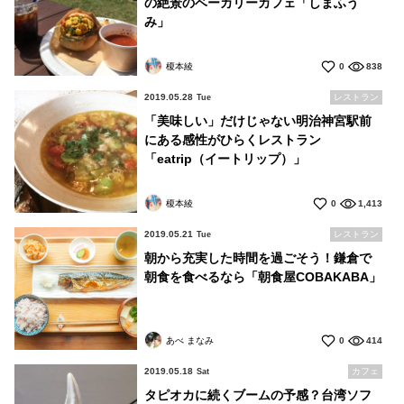
の絶景のベーカリーカフェ「しまふう
み」
榎本綾
0
838
2019.05.28
レストラン
Tue
「美味しい」だけじゃない明治神宮駅前
にある感性がひらくレストラン
「eatrip（イートリップ）」
榎本綾
0
1,413
2019.05.21
レストラン
Tue
朝から充実した時間を過ごそう！鎌倉で
朝食を食べるなら「朝食屋COBAKABA」
あべ まなみ
0
414
2019.05.18
カフェ
Sat
タピオカに続くブームの予感？台湾ソフ