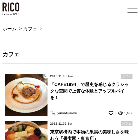
ホーム
>
カフェ
>
カフェ
2019.11.05
カフェ
Tue
「CAFE1894」で歴史を感じるクラシッ
クな空間で上質な体験とアップルパイ
を！
yurikafujimaki
0
1,502
2019.11.02
カフェ
Sat
東京駅構内で本物の果実の美味しさを味
わう「果実園・東京店」