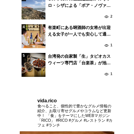
ロ・シザによる「ボア・ノヴァ」
は料理まで美しい。
2
有楽町にある唎酒師の女将が出迎
える女子が一人でも安心して通え
る日本酒バー「蔵よし」
1
台湾発の自家製「生」タピオカス
ウィーツ専門店「台楽茶」が池袋
東口にオープン！
1
vida.rico
食べること、個性的で豊かなグルメ情報の
紹介、お取り寄せグルメやコラムなど更新
中！
「食」をテーマにしたWEBマガジン
「RICO」
#RICO #グルメ #レストラン #カ
フェ #ランチ