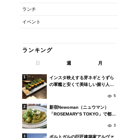
ランチ
イベント
ランキング
日
週
月
インスタ映えする芽ネギとうずら
の軍艦と安くて美味しい握り人気
の東京・中目黒の「いろは寿司」
5
新宿Newoman（ニュウマン）
「ROSEMARY’S TOKYO」で都会
のオアシス体験を！
3
ポルトガルの巨匠建築家アルヴァ