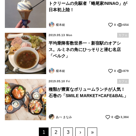
トクリームの先駆者「蜷尾家/NINAO」が
日本初上陸！
榎本綾
0
654
2019.05.13
カフェ
Mon
平均乗降客数世界一・新宿駅のオアシ
ス。ルミネの角にひっそりと潜む名店
「ベルク」
榎本綾
0
879
2019.05.10
カフェ
Fri
種類が豊富なボリュームランチが人気！
石巻の「SMILE MARKET×CAFE&BAL」
あべ まなみ
0
3,384
1
2
3
›
»