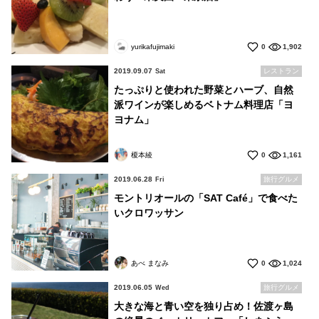
yurikafujimaki
0
1,902
2019.09.07
レストラン
Sat
たっぷりと使われた野菜とハーブ、自然
派ワインが楽しめるベトナム料理店「ヨ
ヨナム」
榎本綾
0
1,161
2019.06.28
旅行グルメ
Fri
モントリオールの「SAT Café」で食べた
いクロワッサン
あべ まなみ
0
1,024
2019.06.05
旅行グルメ
Wed
大きな海と青い空を独り占め！佐渡ヶ島