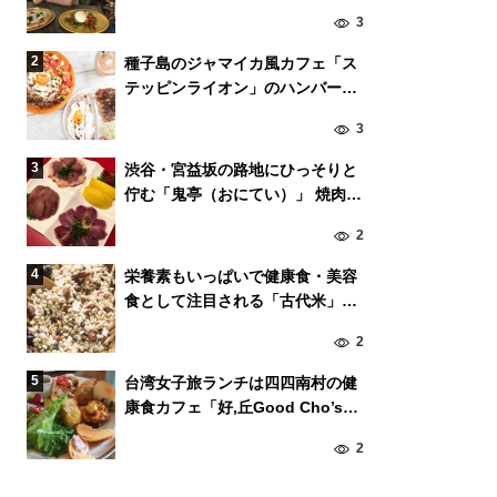
氏が来日。
3
種子島のジャマイカ風カフェ「ス
テッピンライオン」のハンバーガ
ーが破格の美味しさ
3
渋谷・宮益坂の路地にひっそりと
佇む「鬼亭（おにてい）」 焼肉ス
タイルで食す鶏肉が美味！
2
栄養素もいっぱいで健康食・美容
食として注目される「古代米」っ
て!?
2
台湾女子旅ランチは四四南村の健
康食カフェ「好,丘Good Cho’s」
の贅沢プレートを！
2