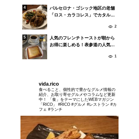
バルセロナ・ゴシック地区の老舗
「ロス・カラコレス」でカタルー
ニャ料理。
2
人気のフレンチトーストが朝から
お得に楽しめる！表参道の人気ベ
ーカリー「パンとエスプレッソ
1
と」
vida.rico
食べること、個性的で豊かなグルメ情報の
紹介、お取り寄せグルメやコラムなど更新
中！
「食」をテーマにしたWEBマガジン
「RICO」
#RICO #グルメ #レストラン #カ
フェ #ランチ