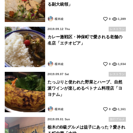
る副大統領」
榎本綾
0
1,289
2019.09.12
レストラン
Thu
カレー激戦区・神保町で愛される老舗の
名店「エチオピア」
榎本綾
0
1,034
2019.09.07
レストラン
Sat
たっぷりと使われた野菜とハーブ、自然
派ワインが楽しめるベトナム料理店「ヨ
ヨナム」
榎本綾
0
1,161
2019.09.01
旅行グルメ
Sun
栃木のB級グルメは益子にあった？愛され