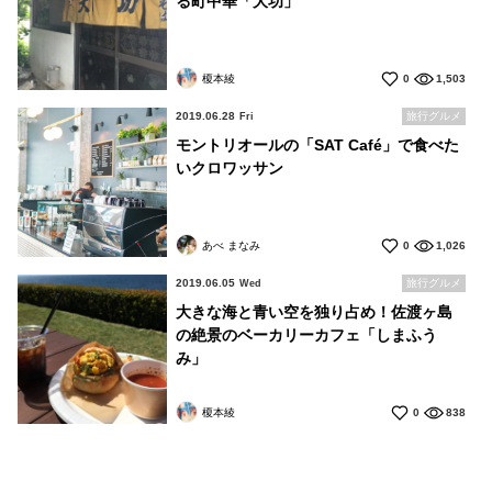
る町中華「大功」
榎本綾
0
1,503
2019.06.28
旅行グルメ
Fri
モントリオールの「SAT Café」で食べた
いクロワッサン
あべ まなみ
0
1,026
2019.06.05
旅行グルメ
Wed
大きな海と青い空を独り占め！佐渡ヶ島
の絶景のベーカリーカフェ「しまふう
み」
榎本綾
0
838