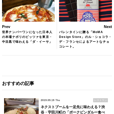
Prev
Next
世界ナンバーワンになった日本人
バレンタインに贈る「MoMA
の本場ナポリのピッツァを東京・
Design Store」のル・ショコラ・
中目黒で味わえる「ダ・イーサ」
デ・フランセによるアートなチョ
コレート。
おすすめの記事
2019.09.19
レストラン
Thu
ネクストブームを一足先に味わえる？渋
谷・宇田川町の「ポークビンダルー食べ