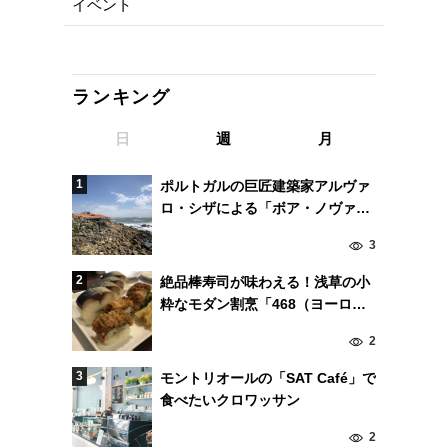
イベント
ランキング
日
週
月
ポルトガルの巨匠建築家アルヴァ
ロ・シザによる「ボア・ノヴァ」
は料理まで美しい。
3
絶品棒寿司が味わえる！浅草の小
粋なモダン割烹「468（ヨーロッ
パ）」！
2
モントリオールの「SAT Café」で
食べたいクロワッサン
2