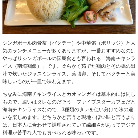
シンガポール肉骨茶（バクテー）や中華粥（ポリッジ）と人
気のランチメニューが多くありますが、一番おすすめなのは
やっぱりシンガポールの国民食とも言われる「海南チキンラ
イス（南海鶏飯）」です。柔らかく茹でた鶏肉とその鶏の出
汁で炊いたジャスミンライス、薬膳卵、そしてパクチーと美
味しいものが一皿で味わえます。
ちなみに海南チキンライスとカオマンガイは基本的には同じ
もので、違いはタレなのだそう。ファイブスターカフェだと
海南チキンライスなので、3種類のタレを使い分けて味の違
いを楽しめます。どちらかと言うと現地っぽい味と言うより
は、日本人に合わせて調理されていて繊細さがあってアジア
料理が苦手な人でも食べられる味わいです。