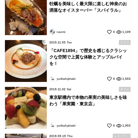
牡蠣を美味しく最大限に楽しむ神泉のお
洒落なオイスターバー「スパイラル」
naomi
0
1,109
2019.11.05
カフェ
Tue
「CAFE1894」で歴史を感じるクラシッ
クな空間で上質な体験とアップルパイ
を！
yurikafujimaki
0
1,503
2019.11.02
カフェ
Sat
東京駅構内で本物の果実の美味しさを味
わう「果実園・東京店」
yurikafujimaki
0
1,903
2019.09.19
レストラン
Thu