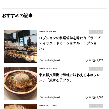
おすすめの記事
2019.11.15
レストラン
Fri
ロブションの料理哲学を味わう「ラ・ブ
ティック・ドゥ・ジョエル・ロブショ
ン」
yurikafujimaki
0
1,172
2019.11.12
レストラン
Tue
東京駅八重洲で気軽に味わえる本格フレ
ンチ「旅する子ブタ」
yurikafujimaki
0
1,586
2019.11.07
レストラン
Thu