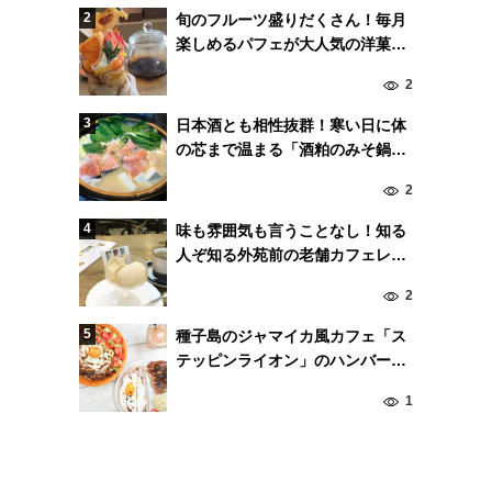
旬のフルーツ盛りだくさん！毎月
楽しめるパフェが大人気の洋菓子
店「パティスリー ビヤンネート
2
ル」
日本酒とも相性抜群！寒い日に体
の芯まで温まる「酒粕のみそ鍋」
がオススメ！
2
味も雰囲気も言うことなし！知る
人ぞ知る外苑前の老舗カフェレス
トラン「ジェイ クック」
2
種子島のジャマイカ風カフェ「ス
テッピンライオン」のハンバーガ
ーが破格の美味しさ
1