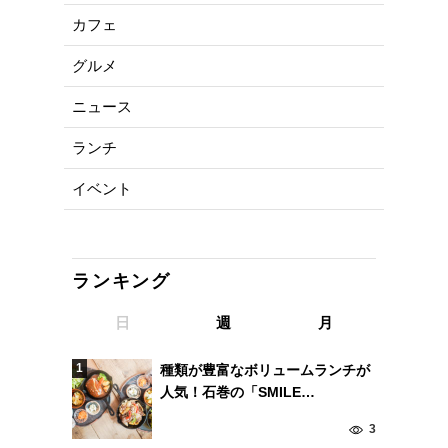
カフェ
グルメ
ニュース
ランチ
イベント
ランキング
日
週
月
種類が豊富なボリュームランチが
人気！石巻の「SMILE
MARKET×CAFE&BAL」
3