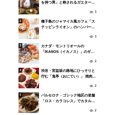
を持つ男」と称されるガエターノ
氏が来日。
3
種子島のジャマイカ風カフェ「ス
テッピンライオン」のハンバーガ
ーが破格の美味しさ
3
カナダ・モントリオールの
「IKANOS（イカノス）」のギリ
シャ風魚介料理が絶品！
2
渋谷・宮益坂の路地にひっそりと
佇む「鬼亭（おにてい）」 焼肉ス
タイルで食す鶏肉が美味！
2
バルセロナ・ゴシック地区の老舗
「ロス・カラコレス」でカタルー
ニャ料理。
2