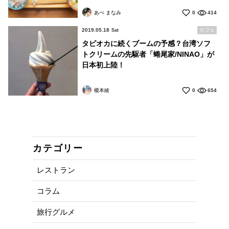
あべ まなみ
0
414
2019.05.18
カフェ
Sat
タピオカに続くブームの予感？台湾ソフ
トクリームの先駆者「蜷尾家/NINAO」が
日本初上陸！
榎本綾
0
654
カテゴリー
レストラン
コラム
旅行グルメ