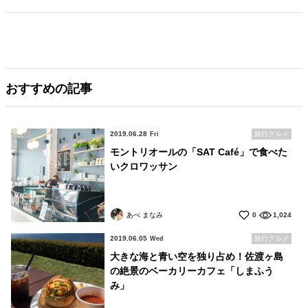
おすすめの記事
2019.06.28
旅行グルメ
Fri
モントリオールの「SAT Café」で食べた
いクロワッサン
あべ まなみ
0
1,024
2019.06.05
旅行グルメ
Wed
大きな海と青い空を独り占め！佐渡ヶ島
の絶景のベーカリーカフェ「しまふう
み」