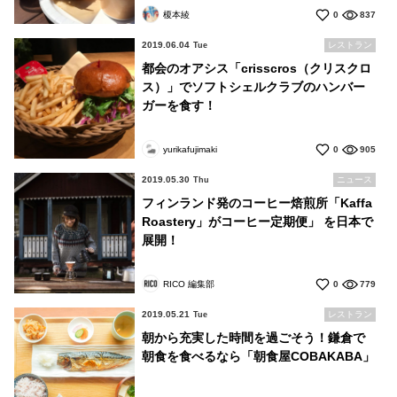
榎本綾
0
837
2019.06.04
レストラン
Tue
都会のオアシス「crisscros（クリスクロ
ス）」でソフトシェルクラブのハンバー
ガーを食す！
yurikafujimaki
0
905
2019.05.30
ニュース
Thu
フィンランド発のコーヒー焙煎所「Kaffa
Roastery」がコーヒー定期便」 を日本で
展開！
RICO 編集部
0
779
2019.05.21
レストラン
Tue
朝から充実した時間を過ごそう！鎌倉で
朝食を食べるなら「朝食屋COBAKABA」