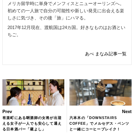
メリカ留学時に単身でメンフィスとニューオーリンズへ。
初めての一人旅で自分の可能性や新しい発見に出会える楽
しさに気づき、その後「旅」にハマる。
2017年12月現在、渡航国は24カ国。好きなものはお酒とい
ちご。
あべ まなみ記事一覧
Prev
Next
有楽町にある唎酒師の女将が出迎
六本木の「DOWNSTAIRS
える女子が一人でも安心して通え
COFFEE」でメルセデス・ベンツ
る日本酒バー「蔵よし」
と一緒にコーヒーブレイク！