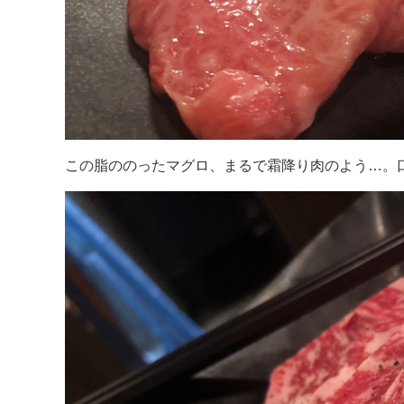
この脂ののったマグロ、まるで霜降り肉のよう…。