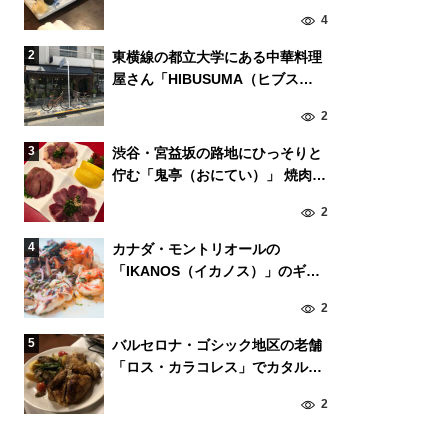
の東京・中目黒の「いろは寿司」
4
東横線の都立大学にある中華料理
屋さん「HIBUSUMA（ヒブス
マ）」の小籠包が美味しい！
2
渋谷・宮益坂の路地にひっそりと
佇む「鬼亭（おにてい）」 焼肉ス
タイルで食す鶏肉が美味！
2
カナダ・モントリオールの
「IKANOS（イカノス）」のギリ
シャ風魚介料理が絶品！
2
バルセロナ・ゴシック地区の老舗
「ロス・カラコレス」でカタルー
ニャ料理。
2